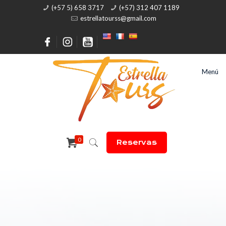
(+57 5) 658 3717
(+57) 312 407 1189
estrellatourss@gmail.com
Menú
0
Reservas