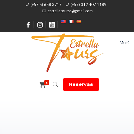
(+57 5) 658 3717
(+57) 312 407 1189
estrellatourss@gmail.com
Menú
0
Reservas