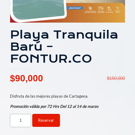
Playa Tranquila
Barú –
FONTUR.CO
El
El
$
90,000
$
150,000
precio
precio
original
actual
Disfruta de las mejores playas de Cartagena.
era:
es:
Promoción válida por 72 Hrs Del 12 al 14 de marzo
$150,000.
$90,000.
Reservar