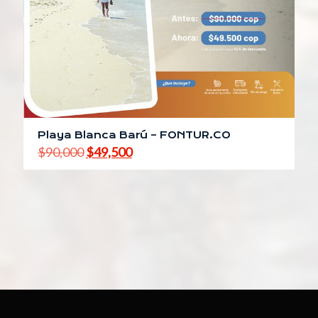
Playa Blanca Barú – FONTUR.CO
El
El
$
90,000
$
49,500
precio
precio
original
actual
era:
es:
$90,000.
$49,500.