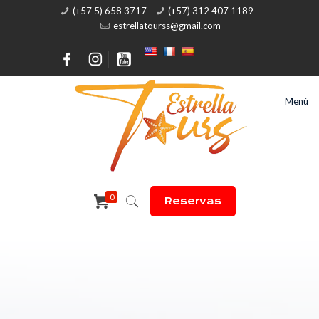
(+57 5) 658 3717
(+57) 312 407 1189
estrellatourss@gmail.com
Menú
0
Reservas