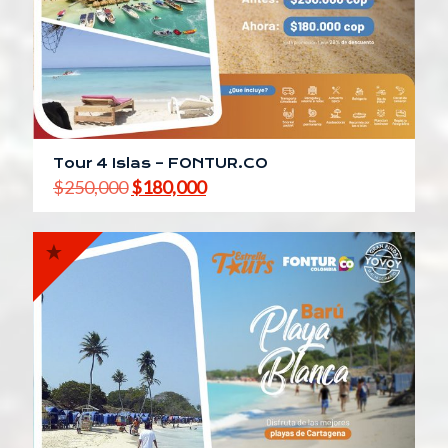
Tour 4 Islas – FONTUR.CO
El
El
$
250,000
$
180,000
precio
precio
original
actual
era:
es:
$250,000.
$180,000.