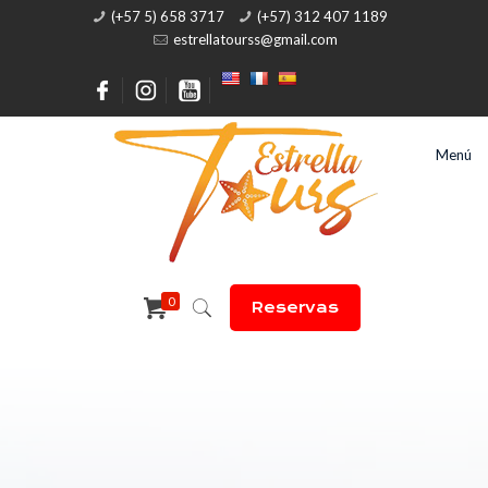
(+57 5) 658 3717
(+57) 312 407 1189
estrellatourss@gmail.com
Menú
0
Reservas