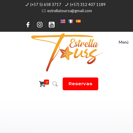
(+57 5) 658 3717
(+57) 312 407 1189
estrellatourss@gmail.com
Menú
0
Reservas