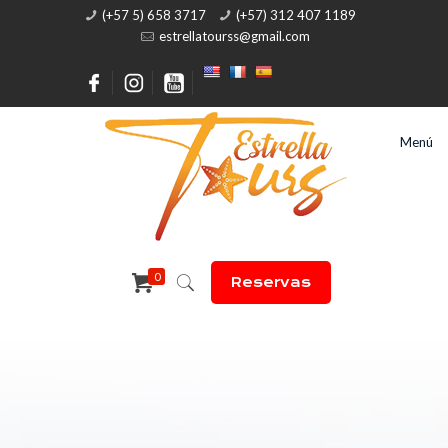
(+57 5) 658 3717
(+57) 312 407 1189
estrellatourss@gmail.com
Menú
0
Reservas